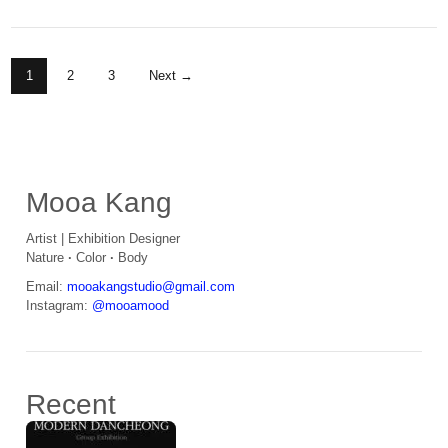
Posts Navigation
1
2
3
Next →
Primary
Mooa Kang
Artist | Exhibition Designer
Nature
·
Color
·
Body
Email:
mooakangstudio@gmail.com
Instagram:
@mooamood
Recent