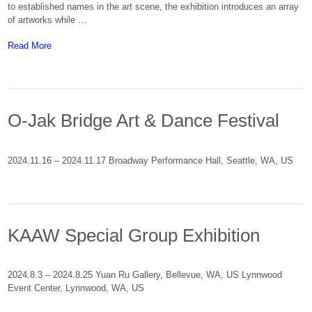
to established names in the art scene, the exhibition introduces an array
of artworks while …
About: [Press] A Year-End Project Exhibition by Culture & Art fo
Read More
O-Jak Bridge Art & Dance Festival
2024.11.16 – 2024.11.17 Broadway Performance Hall, Seattle, WA, US
KAAW Special Group Exhibition
2024.8.3 – 2024.8.25 Yuan Ru Gallery, Bellevue, WA, US Lynnwood
Event Center, Lynnwood, WA, US